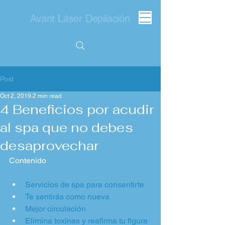
Avant Láser Depilación
Post
Oct 2, 2019
2 min read
4 Beneficios por acudir
al spa que no debes
desaprovechar
Contenido
Servicios de spa para consentirte
Te sentirás como nueva
Mejor circulación
Elimina toxinas y reafirma tu figura