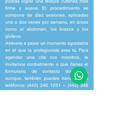
podrás lograr una textura cutánea más 
firme y suave. El procedimiento se 
compone de diez sesiones, aplicadas 
una o dos veces por semana, en áreas 
como el abdomen, los brazos y los 
glúteos.
Atrévete a pasar un momento agradable 
en el que la protagonista eres tú. Para 
agendar una cita con nosotros, te 
invitamos cordialmente a que llenes el 
formulario de contacto disponible, 
aunque, también puedes llamar a los 
teléfonos: (442) 246 1251 – (442) 246 
1293 o escribiendo al correo: 
avantqueretaro@gmail.com
 ¡Te 
esperamos!