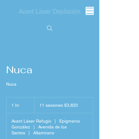
Avant Láser Depilación
Nuca
Nuca
11
sesiones
1 hr
1
11 sesiones $3,820
$3,820
h
Avant Láser Refugio
|
Epigmenio
González
|
Avenida de los
Santos
|
Altamirano