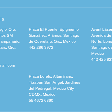
ls
gio, Qro,
Plaza El Puente, Epigmenio
Avant Láser
ntos SM
González, Alámos, Santiago
Avenida de
Campanario,
de Querétaro, Qro., Mexico
Norte, Lom
aro, Qro.,
442 286 3972
Santiago de
Mexico
442 425 82
mail.com
Plaza Loreto, Altamirano,
Tizapán San Ángel, Jardines
del Pedregal, Mexico City,
CDMX, Mexico
55 4672 6860