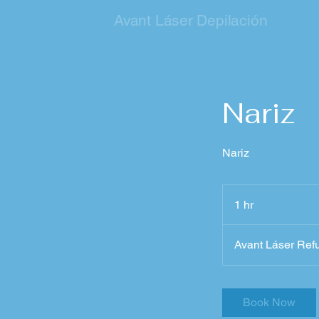
Avant Láser Depilación
Nariz
Nariz
1 hr
1
h
Avant Láser Ref
Book Now