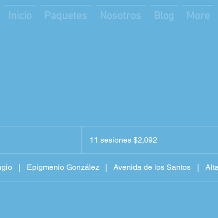
Inicio
Paquetes
Nosotros
Blog
More
11
sesiones
11 sesiones $2,092
$2,092
ugio
|
Epigmenio González
|
Avenida de los Santos
|
Alt