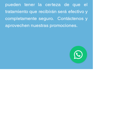
pueden tener la certeza de que el 
tratamiento que recibirán será efectivo y 
completamente seguro.  Contáctenos y 
aprovechen nuestras promociones.
¿Depilarme el bigote?
Depilación lás
Sí, ¡olvídate del vello
pecho para ho