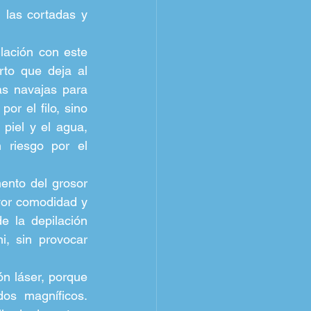
 las cortadas y 
ación con este 
to que deja al 
as navajas para 
r el filo, sino 
iel y el agua, 
riesgo por el 
ento del grosor 
yor comodidad y 
 la depilación 
i, sin provocar 
n láser, porque 
os magníficos. 