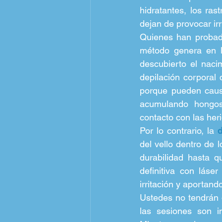
hidratantes, los ras
dejan de provocar irr
Quienes han probado
método genera en l
descubierto el naci
depilación corporal 
porque pueden causa
acumulando hongos
contacto con las her
Por lo contrario, la 
d
del vello dentro de 
durabilidad hasta q
definitiva con láser
irritación y aportando
Ustedes no tendrán q
las sesiones son in