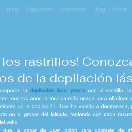
Inicio
Paquetes
Nosotros
Blog
More
 los rastrillos! Conozc
os de la depilación lá
omparan la 
depilación láser precio
 con el rastrillo; l
rante muchos años la técnica más usada para eliminar el 
miento de la depilación láser ha venido a destronarla, po
te en el grosor del folículo, teniendo con cada rasura
l vello.
que, a pesar de usar loción para después de afe